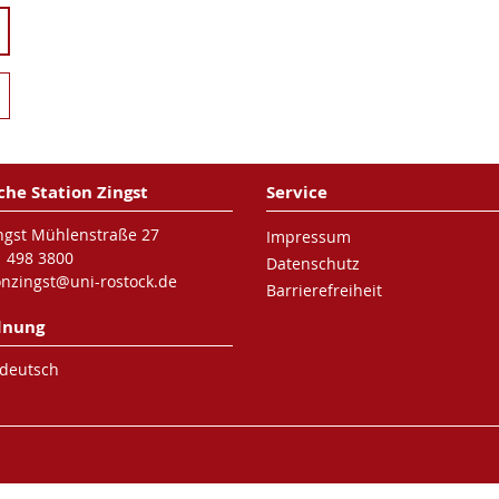
che Station Zingst
Service
ngst Mühlenstraße 27
Impressum
1 498 3800
Datenschutz
ionzingst@uni-rostock.de
Barrierefreiheit
dnung
 deutsch