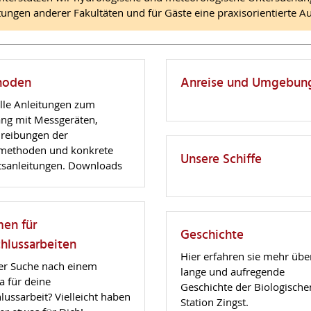
tungen anderer Fakultäten und für Gäste eine praxisorientierte A
hoden
Anreise und Umgebun
lle Anleitungen zum
g mit Messgeräten,
reibungen der
methoden und konkrete
Unsere Schiffe
tsanleitungen. Downloads
en für
Geschichte
hlussarbeiten
Hier erfahren sie mehr übe
er Suche nach einem
lange und aufregende
 für deine
Geschichte der Biologische
lussarbeit? Vielleicht haben
Station Zingst.