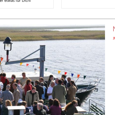
er etwas für Dich!
N