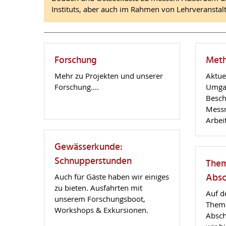
Instituts, aber auch im Rahmen von Lehrveranstal
Forschung
Met
Mehr zu Projekten und unserer
Aktue
Forschung....
Umgan
Besch
Mess
Arbei
Gewässerkunde:
Schnupperstunden
Them
Absc
Auch für Gäste haben wir einiges
zu bieten. Ausfahrten mit
Auf d
unserem Forschungsboot,
Thema
Workshops & Exkursionen.
Absch