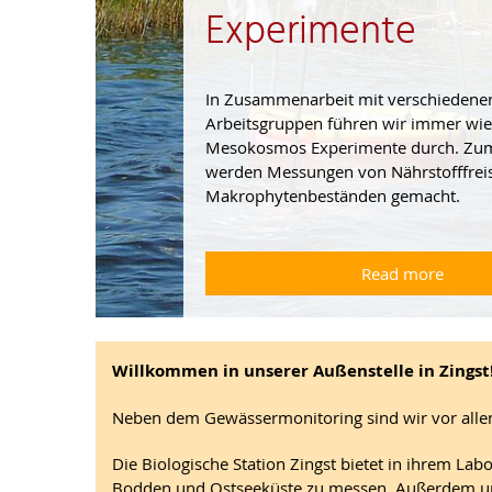
Experimente
In Zusammenarbeit mit verschiedene
Arbeitsgruppen führen wir immer wi
Mesokosmos Experimente durch. Zum
werden Messungen von Nährstofffreis
Makrophytenbeständen gemacht.
Read more
Willkommen in unserer Außenstelle in Zingst
Neben dem Gewässermonitoring sind wir vor allem 
Die Biologische Station Zingst bietet in ihrem L
Bodden und Ostseeküste zu messen. Außerdem unt