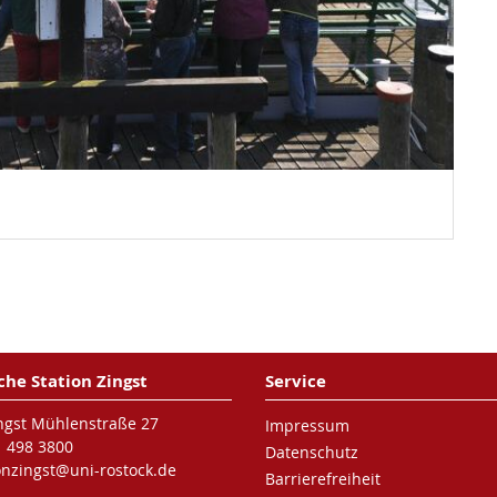
che Station Zingst
Service
ngst Mühlenstraße 27
Impressum
1 498 3800
Datenschutz
ionzingst@uni-rostock.de
Barrierefreiheit