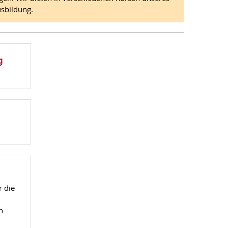
usbildung.
g
r die
n